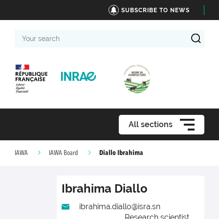
SUBSCRIBE TO NEWS
Your
search
All sections
Diallo Ibrahima
IAWA
IAWA Board
Ibrahima
Diallo
ibrahima.diallo@isra.sn
Research scientist