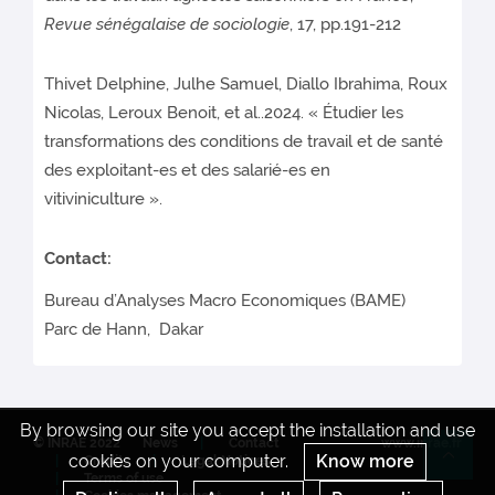
Revue sénégalaise de sociologie
, 17, pp.191-212
Thivet Delphine, Julhe Samuel, Diallo Ibrahima, Roux
Nicolas, Leroux Benoit, et al..2024. « Étudier les
transformations des conditions de travail et de santé
des exploitant-es et des salarié-es en
vitiviniculture ».
Contact
:
Bureau d’Analyses Macro Economiques (BAME)
Parc de Hann, Dakar
By browsing our site you accept the installation and use
© INRAE 2022
News
Contact
www.inrae.fr
cookies on your computer.
Know more
Credits
Legal Notices
Re
Terms of use